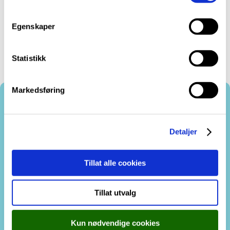
vi brukar i
cookie-erklæringa
vår.
m
båt i løpet av nokre dagar.
t
Egenskaper
y
k
k
Statistikk
e
v
Markedsføring
a
l
g
Kontakt oss
Detaljer
Tillat alle cookies
Tillat utvalg
Tilgjengelegheitserklæring
Kun nødvendige cookies