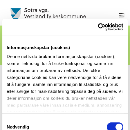
Plastaksjon 24. april 2025
Informasjonskapslar (cookies)
Publisert 24.01.25, 13:21 av Erik Henneli
Denne nettsida brukar informasjonskapslar (cookies),
som er teknologi for å bruke funksjonar og samle inn
informasjon om brukarar av nettsida. Dei ulike
Elevar og lærarar rydder strandsona den 24.
kategoriane cookies kan vere nødvendige for å få sidene
til å fungere, samle inn informasjon til statistikk og bruk,
april 2025
eller sørgje for marknadsføring tilpassa deg på sidene. Vi
Sotra vgs skal for fjerde år på rad ha
deler informasjon om korleis du bruker nettstaden vår
plastryddeaksjon den 24.april 2025. Elevar og lærarar
med partnarane våre innan sosiale medium, annonsering
og analysearbeid. Ved å nytte vala nedanfor samtykkjer
reiser ut og ryddar plast og søppel i strandsona på
du til at vi nyttar dei ulike cookies-kategoriane. Du kan
mange forskjellige stader i Øygarden denne dagen.
S
når du vil trekke samtykket ditt. Sjå meir om kva cookies
Nødvendig
a
Søppelet blir samla i sekkar og blir henta med bil eller