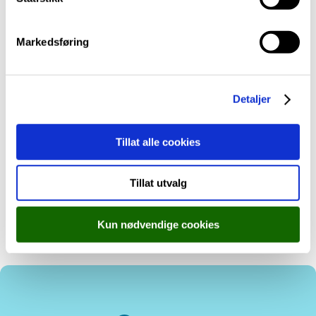
e
v
Markedsføring
a
l
Mette Ruud Skogedal
g
Detaljer
miljørettleiar
Tillat alle cookies
E-post
Tillat utvalg
Kun nødvendige cookies