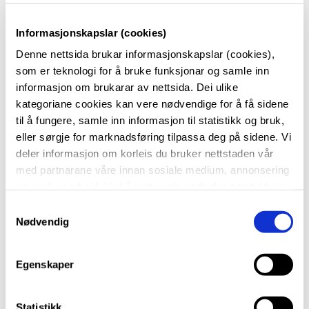
Skogsvåg.
Mette er opptatt av å bidra til eit godt skulemiljø for
Informasjonskapslar (cookies)
alle elevane på Sotra vidaregåande skule.
Denne nettsida brukar informasjonskapslar (cookies),
Miljøkoordinator arbeidar med å skape eit
som er teknologi for å bruke funksjonar og samle inn
inkluderande skulemiljø som gir tryggheit, trivsel og
informasjon om brukarar av nettsida. Dei ulike
kategoriane cookies kan vere nødvendige for å få sidene
utvikling for elevane.
til å fungere, samle inn informasjon til statistikk og bruk,
eller sørgje for marknadsføring tilpassa deg på sidene. Vi
deler informasjon om korleis du bruker nettstaden vår
med partnarane våre innan sosiale medium, annonsering
og analysearbeid. Ved å nytte vala nedanfor samtykkjer
Miljøkoordinator
du til at vi nyttar dei ulike cookies-kategoriane. Du kan
S
når du vil trekke samtykket ditt. Sjå meir om kva cookies
Nødvendig
a
vi brukar i
cookie-erklæringa
vår.
m
t
Egenskaper
y
k
k
Statistikk