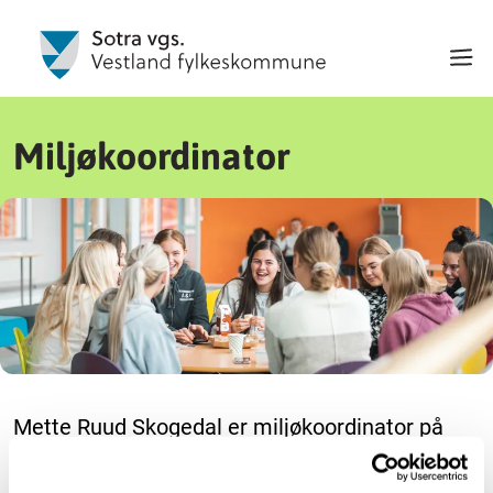
Miljøkoordinator
Mette Ruud Skogedal er miljøkoordinator på
Sotra vgs og arbeidar både på Bildøy og i