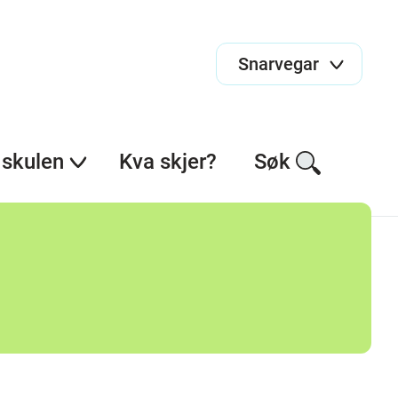
Snarvegar
skulen
Kva skjer?
Søk