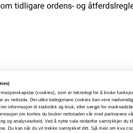
om tidligare ordens- og åtferdslregl
kies)
rmasjonskapslar (cookies), som er teknologi for å bruke funksj
r av nettsida. Dei ulike kategoriane cookies kan vere nødvendige
 inn informasjon til statistikk og bruk, eller sørgje for marknadsfø
formasjon om korleis du bruker nettstaden vår med partnarane vå
g og analysearbeid. Ved å nytte vala nedanfor samtykkjer du til 
ane. Du kan når du vil trekke samtykket ditt. Sjå meir om kva coo