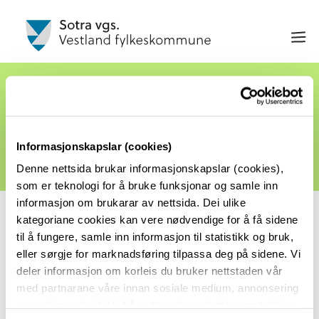
Forhåndsstemming til
Stortingsvalget på Sotra vgs
Informasjonskapslar (cookies)
Publisert 28.08.25, 06:32 av E.Henneli
Denne nettsida brukar informasjonskapslar (cookies),
som er teknologi for å bruke funksjonar og samle inn
informasjon om brukarar av nettsida. Dei ulike
Mandag 1. september kan du forhåndsstemme
kategoriane cookies kan vere nødvendige for å få sidene
til å fungere, samle inn informasjon til statistikk og bruk,
i Stortingsvalget og Sametingsvalget på Sotra
eller sørgje for marknadsføring tilpassa deg på sidene. Vi
vgs
deler informasjon om korleis du bruker nettstaden vår
med partnarane våre innan sosiale medium, annonsering
Valgfunksjonærene tar i mot forhåndstemmer på
og analysearbeid. Ved å nytte vala nedanfor samtykkjer
mandag 1 september: